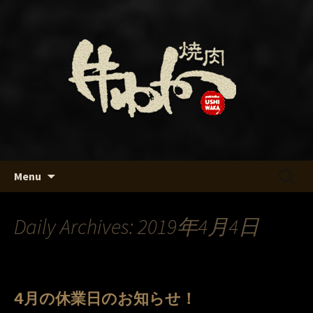
名古屋・名駅の焼肉「牛わか」のブロ
グです
名古屋・名駅の焼肉「牛わか」
のブログ
Skip
検
Menu
to
索:
content
Daily Archives: 2019年4月4日
4月の休業日のお知らせ！