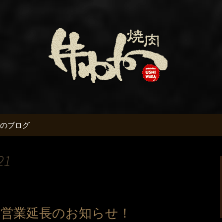
か」のブログです
名駅の焼肉「牛わ
のブログ
21
短営業延長のお知らせ！