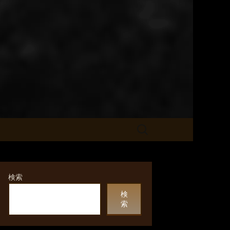
か」のブログ
検
索:
検索
検
索