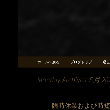
名古屋・名駅の焼肉「牛わ
名古屋・
Skip
ホームへ戻る
ブログトップ
過去
to
content
Monthly Archives: 5月 20
臨時休業および時