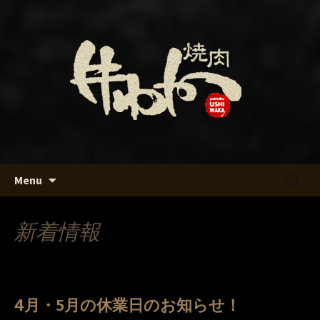
名古屋・名駅の焼肉「牛わか」のブロ
グです
名古屋・名駅の焼肉「牛わか」
のブログ
Skip
検
Menu
to
索:
content
新着情報
4月・5月の休業日のお知らせ！