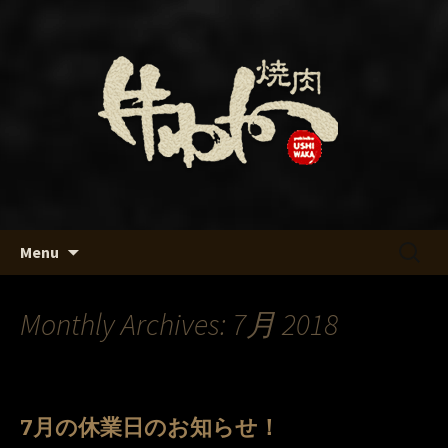
名古屋・名駅の焼肉「牛わか」のブロ
グです
名古屋・名駅の焼肉「牛わか」
のブログ
Skip
検
Menu
to
索:
content
Monthly Archives: 7月 2018
7月の休業日のお知らせ！