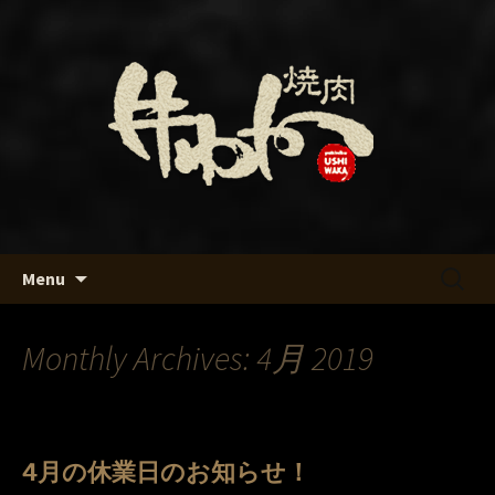
名古屋・名駅の焼肉「牛わか」のブロ
グです
名古屋・名駅の焼肉「牛わか」
のブログ
Skip
検
Menu
to
索:
content
Monthly Archives: 4月 2019
4月の休業日のお知らせ！