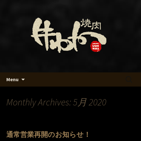
名古屋・名駅の焼肉「牛わか」のブロ
グです
名古屋・名駅の焼肉「牛わか」
のブログ
Skip
検
Menu
to
索:
content
Monthly Archives: 5月 2020
通常営業再開のお知らせ！