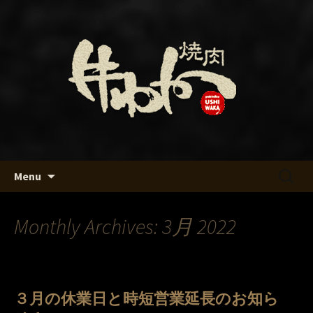
名古屋・名駅の焼肉「牛わか」のブロ
グです
名古屋・名駅の焼肉「牛わか」
のブログ
Skip
検
Menu
to
索:
content
Monthly Archives: 3月 2022
３月の休業日と時短営業延長のお知ら