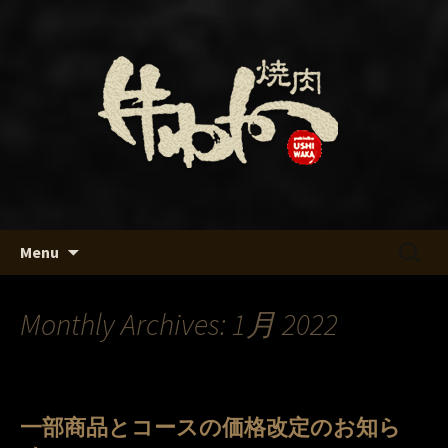
名古屋・名駅の焼肉「牛わか」のブロ
グです
名古屋・名駅の焼肉「牛わか」
のブログ
Skip
検
Menu
to
索:
content
Monthly Archives: 1月 2022
一部商品とコースの価格改定のお知ら