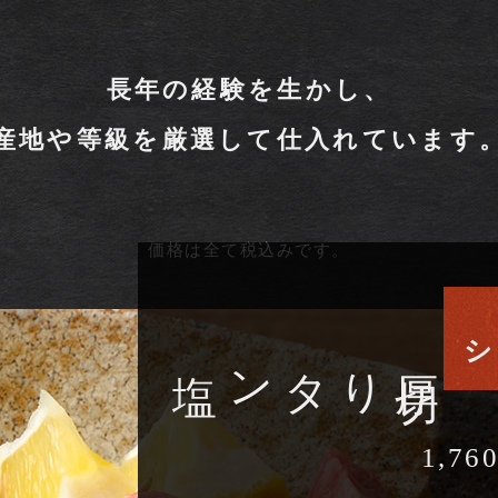
長年の経験を生かし、
産地や等級を厳選して仕入れています
価格は全て税込みです。
イチオシ
りタン塩
厚
切
1,76