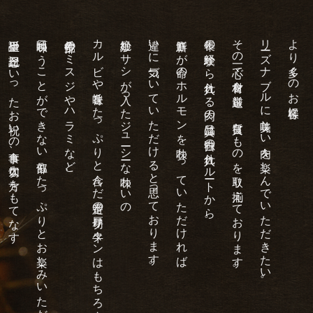
誕生日や記念日といったお祝いの食事、大切な方をもてなす
日頃味わうことができない部位もたっぷりとお楽しみいただけます。
希少部位のミスジやハラミなど、
カルビや旨味をたっぷりと含んだ定番の厚切り牛タンはもちろん、
絶妙なサシが入ったジューシーな味わいの
違いに気づいていただけると思っております。
新鮮さが命のホルモンを味わっていただければ
長年の経験から仕入れる肉の品質は独自の仕入れルートから。
その一心で食材を厳選し、良質なものを取り揃えております。
リーズナブルに美味しい肉を楽しんでいただきたい。
より多くのお客様に